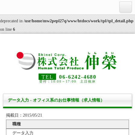
Deprecated
: substr(): Passing null to parameter #1 ($string) of type string is
deprecated in
/usr/home/mw2pepl27q/www/htdocs/work/tpl/tpl_detail.php
on line
6
TEL
06-6242-4680
受付：10:00～17:00 土日祝休
データ入力 - オフィス系のお仕事情報（求人情報）
掲載日：2015/05/21
職種
データ入力