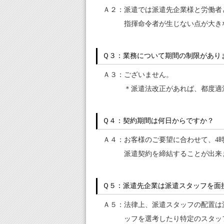
Ａ２：派遣では派遣先企業様と労働者
指揮命令者が生じない点が大き
Ｑ３：業務について期間の制限があり
Ａ３：ございません。
＊派遣法改正があれば、都度適
Ｑ４：契約期間は何日からですか？
Ａ４：お客様のご要望に合わせて、4
派遣契約を締結することが出来
Ｑ５：派遣先企業は派遣スタッフを面
Ａ５：法律上、派遣スタッフの配置は
ッフを選考したり特定のスタッ